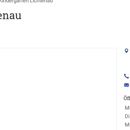
Kindergarten Lichtenau
enau
Öf
Wo
Öf
M
Di
M