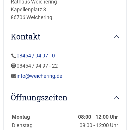
Rathaus Weichering
Kapellenplatz 3
86706 Weichering
Kontakt
08454 / 94 97 - 0
08454 / 94 97 - 22
info@weichering.de
Öffnungszeiten
Wochentage / Monate
Öffnungszeiten / Hinweise
Montag
08:00 - 12:00 Uhr
Dienstag
08:00 - 12:00 Uhr