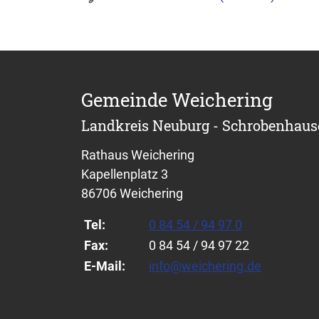
Gemeinde Weichering
Landkreis Neuburg - Schrobenhau
Rathaus Weichering
Kapellenplatz 3
86706 Weichering
Tel:
0 84 54 / 94 97 0
Fax:
0 84 54 / 94 97 22
E-Mail:
info@weichering.de