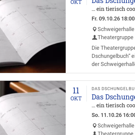
Das Dschung
OKT
... ein tierisch c
Fr.
09.10.26
18:00
Schweigerhalle
Theatergruppe 
Die Theatergruppe
Dschungelbuch“ ei
der Schweigerhall
Besucher dürfen si
ganze Familie freu
11
Stunde vor Verans
DAS DSCHUNGELB
Das Dschung
OKT
... ein tierisch c
So.
11.10.26
16:0
Schweigerhalle
Theatergruppe 