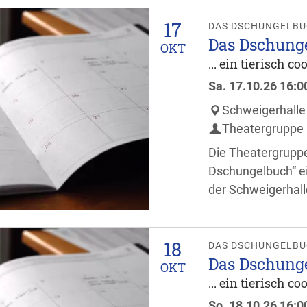
ganze Familie freu
17
Stunde vor Verans
DAS DSCHUNGELB
Das Dschung
OKT
... ein tierisch c
Sa.
17.10.26
16:0
Schweigerhalle
Theatergruppe 
Die Theatergruppe
Dschungelbuch“ ei
der Schweigerhall
Besucher dürfen si
ganze Familie freu
18
Stunde vor Verans
DAS DSCHUNGELB
Das Dschung
OKT
... ein tierisch c
So.
18.10.26
16:0