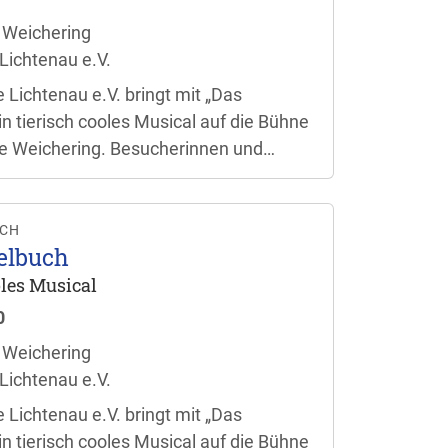
 Weichering
Lichtenau e.V.
 Lichtenau e.V. bringt mit „Das
n tierisch cooles Musical auf die Bühne
e Weichering. Besucherinnen und
ch auf eine bunte Aufführung für die
en. Der Einlass beginnt jeweils eine
taltungsbeginn.
UCH
elbuch
ooles Musical
0
 Weichering
Lichtenau e.V.
 Lichtenau e.V. bringt mit „Das
n tierisch cooles Musical auf die Bühne