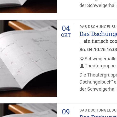
der Schweigerhall
Besucher dürfen si
ganze Familie freu
04
Stunde vor Verans
DAS DSCHUNGELB
Das Dschung
OKT
... ein tierisch c
So.
04.10.26
16:0
Schweigerhalle
Theatergruppe 
Die Theatergruppe
Dschungelbuch“ ei
der Schweigerhall
Besucher dürfen si
ganze Familie freu
09
Stunde vor Verans
DAS DSCHUNGELB