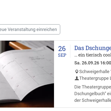
eue Veranstaltung einreichen
26
Das Dschung
... ein tierisch co
SEP
Sa.
26.09.26
16:0
Schweigerhalle
Theatergruppe L
Die Theatergruppe 
Dschungelbuch“ ein
der Schweigerhall
Besucher dürfen si