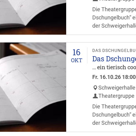
Die Theatergruppe
Dschungelbuch“ ei
der Schweigerhall
Besucher dürfen si
ganze Familie freu
16
Stunde vor Verans
DAS DSCHUNGELB
Das Dschung
OKT
... ein tierisch c
Fr.
16.10.26
18:00
Schweigerhalle
Theatergruppe 
Die Theatergruppe
Dschungelbuch“ ei
der Schweigerhall
Besucher dürfen si