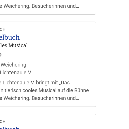
e Weichering. Besucherinnen und
ch auf eine bunte Aufführung für die
en. Der Einlass beginnt jeweils eine
taltungsbeginn.
UCH
elbuch
ooles Musical
0
 Weichering
Lichtenau e.V.
 Lichtenau e.V. bringt mit „Das
n tierisch cooles Musical auf die Bühne
e Weichering. Besucherinnen und
ch auf eine bunte Aufführung für die
en. Der Einlass beginnt jeweils eine
taltungsbeginn.
UCH