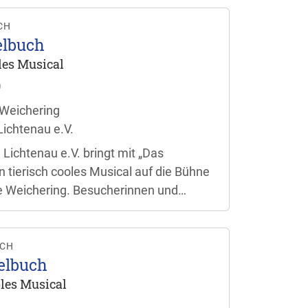
en. Der Einlass beginnt jeweils eine
taltungsbeginn.
CH
elbuch
oles Musical
0
 Weichering
ichtenau e.V.
Lichtenau e.V. bringt mit „Das
 tierisch cooles Musical auf die Bühne
e Weichering. Besucherinnen und
ch auf eine bunte Aufführung für die
en. Der Einlass beginnt jeweils eine
taltungsbeginn.
UCH
elbuch
ooles Musical