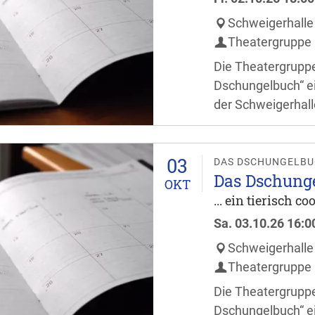
Schweigerhalle
Theatergruppe 
Die Theatergruppe
Dschungelbuch“ ei
der Schweigerhall
Besucher dürfen si
ganze Familie freu
03
Stunde vor Verans
DAS DSCHUNGELB
Das Dschung
OKT
... ein tierisch c
Sa.
03.10.26
16:0
Schweigerhalle
Theatergruppe 
Die Theatergruppe
Dschungelbuch“ ei