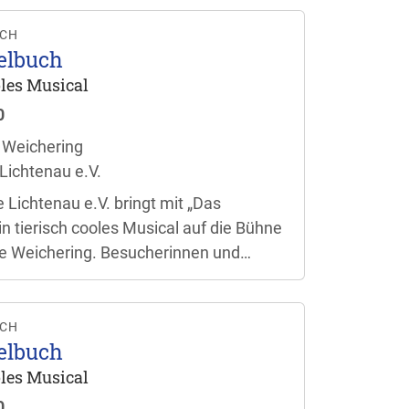
en. Der Einlass beginnt jeweils eine
taltungsbeginn.
UCH
elbuch
ooles Musical
0
 Weichering
Lichtenau e.V.
 Lichtenau e.V. bringt mit „Das
n tierisch cooles Musical auf die Bühne
e Weichering. Besucherinnen und
ch auf eine bunte Aufführung für die
en. Der Einlass beginnt jeweils eine
taltungsbeginn.
UCH
elbuch
ooles Musical
0