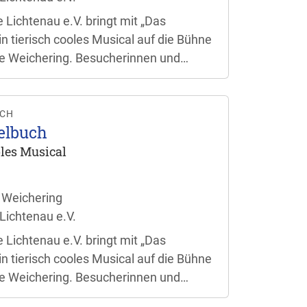
 Lichtenau e.V. bringt mit „Das
n tierisch cooles Musical auf die Bühne
e Weichering. Besucherinnen und
ch auf eine bunte Aufführung für die
en. Der Einlass beginnt jeweils eine
taltungsbeginn.
UCH
elbuch
ooles Musical
 Weichering
Lichtenau e.V.
 Lichtenau e.V. bringt mit „Das
n tierisch cooles Musical auf die Bühne
e Weichering. Besucherinnen und
ch auf eine bunte Aufführung für die