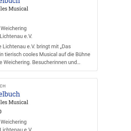
elbuch
ooles Musical
 Weichering
Lichtenau e.V.
 Lichtenau e.V. bringt mit „Das
n tierisch cooles Musical auf die Bühne
e Weichering. Besucherinnen und
ch auf eine bunte Aufführung für die
en. Der Einlass beginnt jeweils eine
taltungsbeginn.
UCH
elbuch
ooles Musical
0
 Weichering
Lichtenau e.V.