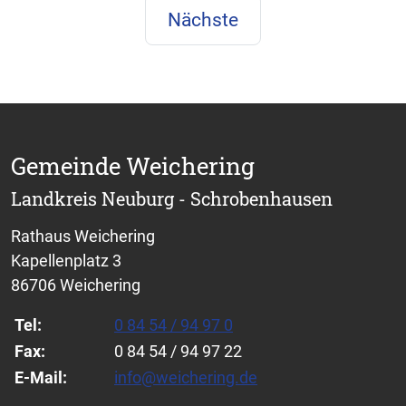
Nächste
Gemeinde Weichering
Landkreis Neuburg - Schrobenhausen
Rathaus Weichering
Kapellenplatz 3
86706 Weichering
Tel:
0 84 54 / 94 97 0
Fax:
0 84 54 / 94 97 22
E-Mail:
info@weichering.de