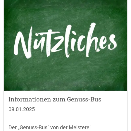
festlegt.
Fragen zum Bewerbungsverfahren beantwortet
die Projektverantwortliche des Bayernwerks,
Annette Vogel, Telefon 09 21-2 85-20 82,
annette.vogel@bayernwerk.de.
Weitere Informationen erhalten Sie im Flyer:
Beschreibung Bürgerenergiepreis 2025.pdf
Informationen zum Genuss-Bus
08.01.2025
Der „Genuss-Bus“ von der Meisterei