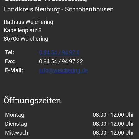
Landkreis Neuburg - Schrobenhausen
Rathaus Weichering
Kapellenplatz 3
86706 Weichering
Tel:
0 84 54 / 94 97 0
Fax:
0 84 54 / 94 97 22
E-Mail:
info@weichering.de
Öffnungszeiten
Wochentage / Monate
Öffnungszeiten / Hinweise
Montag
08:00 - 12:00 Uhr
Dienstag
08:00 - 12:00 Uhr
Mittwoch
08:00 - 12:00 Uhr