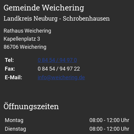
Gemeinde Weichering
Landkreis Neuburg - Schrobenhausen
Rathaus Weichering
Kapellenplatz 3
86706 Weichering
Tel:
0 84 54 / 94 97 0
Fax:
0 84 54 / 94 97 22
E-Mail:
info@weichering.de
Öffnungszeiten
Wochentage / Monate
Öffnungszeiten / Hinweise
Montag
08:00 - 12:00 Uhr
Dienstag
08:00 - 12:00 Uhr