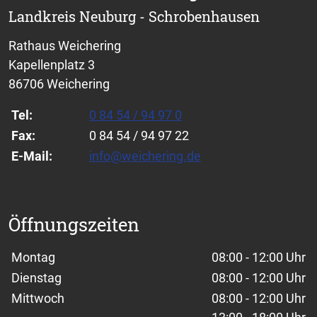
Landkreis Neuburg - Schrobenhausen
Rathaus Weichering
Kapellenplatz 3
86706 Weichering
Tel:
0 84 54 / 94 97 0
Fax:
0 84 54 / 94 97 22
E-Mail:
info@weichering.de
Öffnungszeiten
Wochentage / Monate
Öffnungszeiten / Hinweise
Montag
08:00 - 12:00 Uhr
Dienstag
08:00 - 12:00 Uhr
Mittwoch
08:00 - 12:00 Uhr