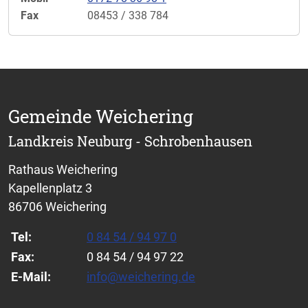
Fax
08453 / 338 784
Gemeinde Weichering
Landkreis Neuburg - Schrobenhausen
Rathaus Weichering
Kapellenplatz 3
86706 Weichering
Tel:
0 84 54 / 94 97 0
Fax:
0 84 54 / 94 97 22
E-Mail:
info@weichering.de