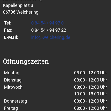
Kapellenplatz 3
86706 Weichering
Tel:
0 84 54 / 94 97 0
Fax:
0 84 54 / 94 97 22
E-Mail:
info@weichering.de
Öffnungszeiten
Wochentage / Monate
Öffnungszeiten / Hinweise
Montag
08:00 - 12:00 Uhr
Dienstag
08:00 - 12:00 Uhr
Mittwoch
08:00 - 12:00 Uhr
13:00 - 18:00 Uhr
Donnerstag
08:00 - 12:00 Uhr
Freitag
08:00 - 12:00 Uhr