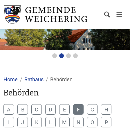
Home
Rathaus
Behörden
Behörden
A
B
C
D
E
F
G
H
I
J
K
L
M
N
O
P