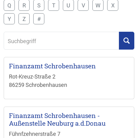
Q
R
S
T
U
V
W
X
Y
Z
#
Suchbegriff
Finanzamt Schrobenhausen
Rot-Kreuz-Straße 2
86259 Schrobenhausen
Finanzamt Schrobenhausen -
Außenstelle Neuburg a.d.Donau
Fühnfzehnerstraße 7