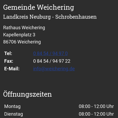
Gemeinde Weichering
Landkreis Neuburg - Schrobenhausen
Rathaus Weichering
Kapellenplatz 3
86706 Weichering
Tel:
0 84 54 / 94 97 0
Fax:
0 84 54 / 94 97 22
E-Mail:
info@weichering.de
Öffnungszeiten
Wochentage / Monate
Öffnungszeiten / Hinweise
Montag
08:00 - 12:00 Uhr
Dienstag
08:00 - 12:00 Uhr