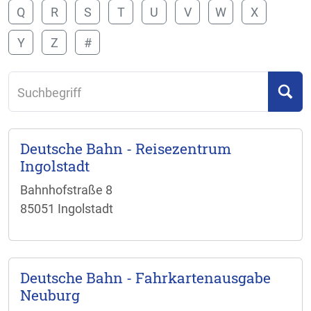
Q
R
S
T
U
V
W
X
Y
Z
#
Suchbegriff
Deutsche Bahn - Reisezentrum
Ingolstadt
Bahnhofstraße 8
85051 Ingolstadt
Deutsche Bahn - Fahrkartenausgabe
Neuburg