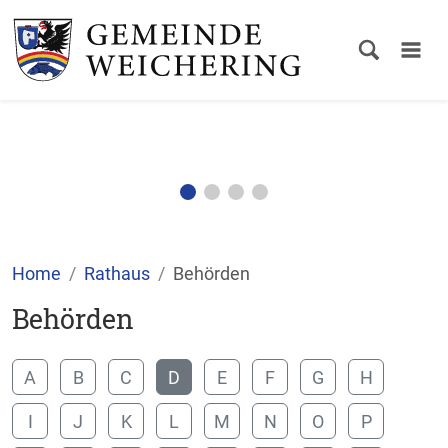
Home
Rathaus
Behörden
Behörden
A
B
C
D
E
F
G
H
I
J
K
L
M
N
O
P