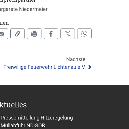
rgarete Niedermeier
ilen
Nächste
Freiwillige Feuerwehr Lichtenau e.V.
ktuelles
Pressemitteilung Hitzeregelung
Müllabfuhr ND-SOB