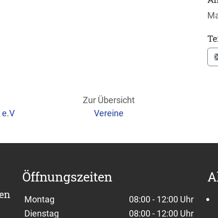
Ma
Te
Zur Übersicht
 e.V
Vereine
Öffnungszeiten
A
sen
Wochentage / Monate
Öffnungszeiten / Hinweise
Montag
08:00 - 12:00 Uhr
Dienstag
08:00 - 12:00 Uhr