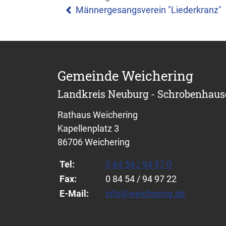
Männergesangsverein "Liederkranz"
Gemeinde Weichering
Landkreis Neuburg - Schrobenhau
Rathaus Weichering
Kapellenplatz 3
86706 Weichering
Tel:
0 84 54 / 94 97 0
Fax:
0 84 54 / 94 97 22
E-Mail:
info@weichering.de