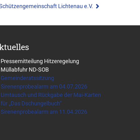
Schützengemeinschaft Lichtenau e.V.
ktuelles
Pressemitteilung Hitzeregelung
Müllabfuhr ND-SOB
Gemeinderatssitzung
Sirenenprobealarm am 04.07.2026
Umtausch und Rückgabe der Mai-Karten
für „Das Dschungelbuch“
Sirenenprobealarm am 11.04.2026