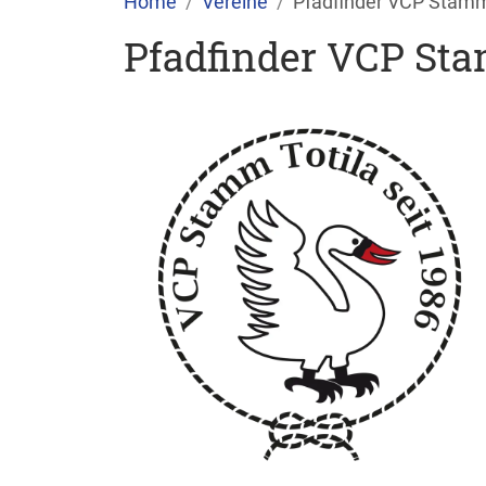
Home
Vereine
Pfadfinder VCP Stamm 
Pfadfinder VCP Sta