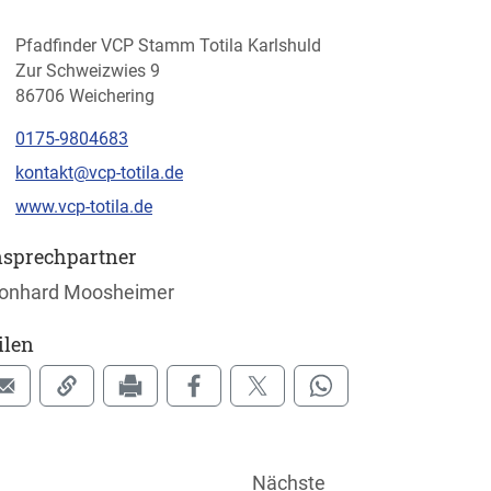
Pfadfinder VCP Stamm Totila Karlshuld
Zur Schweizwies 9
86706 Weichering
0175-9804683
kontakt@vcp-totila.de
www.vcp-totila.de
sprechpartner
onhard Moosheimer
ilen
Nächste