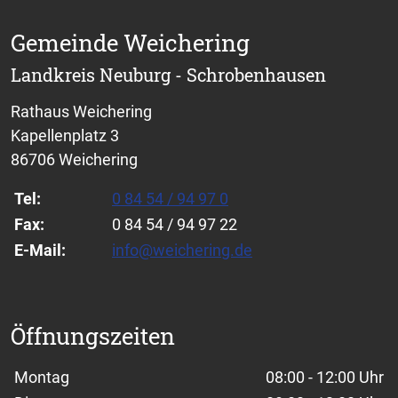
Gemeinde Weichering
Landkreis Neuburg - Schrobenhausen
Rathaus Weichering
Kapellenplatz 3
86706 Weichering
Tel:
0 84 54 / 94 97 0
Fax:
0 84 54 / 94 97 22
E-Mail:
info@weichering.de
Öffnungszeiten
Wochentage / Monate
Öffnungszeiten / Hinweise
Montag
08:00 - 12:00 Uhr