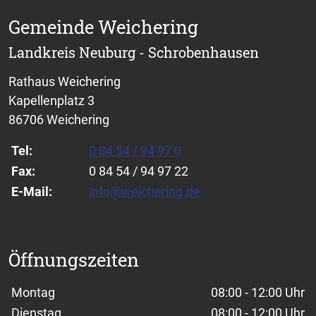
Gemeinde Weichering
Landkreis Neuburg - Schrobenhausen
Rathaus Weichering
Kapellenplatz 3
86706 Weichering
Tel:
0 84 54 / 94 97 0
Fax:
0 84 54 / 94 97 22
E-Mail:
info@weichering.de
Öffnungszeiten
Wochentage / Monate
Öffnungszeiten / Hinweise
Montag
08:00 - 12:00 Uhr
Dienstag
08:00 - 12:00 Uhr