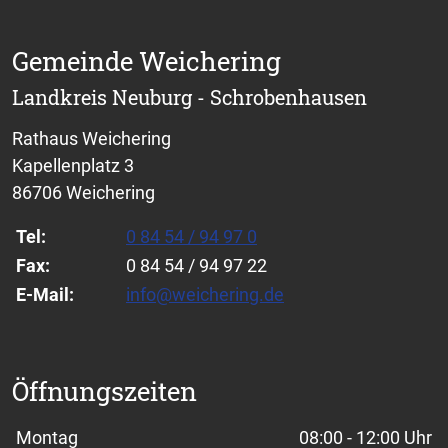
Gemeinde Weichering
Landkreis Neuburg - Schrobenhausen
Rathaus Weichering
Kapellenplatz 3
86706 Weichering
Tel:
0 84 54 / 94 97 0
Fax:
0 84 54 / 94 97 22
E-Mail:
info@weichering.de
Öffnungszeiten
Wochentage / Monate
Öffnungszeiten / Hinweise
Montag
08:00 - 12:00 Uhr