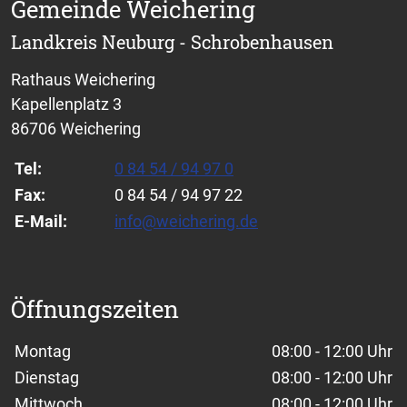
Gemeinde Weichering
Landkreis Neuburg - Schrobenhausen
Rathaus Weichering
Kapellenplatz 3
86706 Weichering
Tel:
0 84 54 / 94 97 0
Fax:
0 84 54 / 94 97 22
E-Mail:
info@weichering.de
Öffnungszeiten
Wochentage / Monate
Öffnungszeiten / Hinweise
Montag
08:00 - 12:00 Uhr
Dienstag
08:00 - 12:00 Uhr
Mittwoch
08:00 - 12:00 Uhr