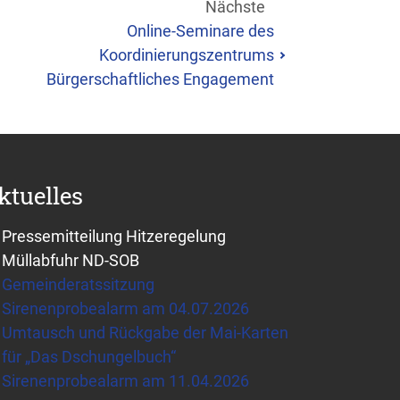
Nächste
Online-Seminare des
Koordinierungszentrums
Bürgerschaftliches Engagement
ktuelles
Pressemitteilung Hitzeregelung
Müllabfuhr ND-SOB
Gemeinderatssitzung
Sirenenprobealarm am 04.07.2026
Umtausch und Rückgabe der Mai-Karten
für „Das Dschungelbuch“
Sirenenprobealarm am 11.04.2026