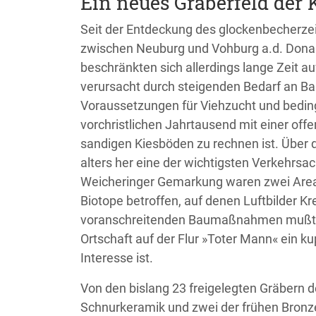
Ein neues Gräberfeld der 
Seit der Entdeckung des glockenbecherzei
zwischen Neuburg und Vohburg a.d. Donau
beschränkten sich allerdings lange Zeit a
verursacht durch steigenden Bedarf an Ba
Voraussetzungen für Viehzucht und beding
vorchristlichen Jahrtausend mit einer off
sandigen Kiesböden zu rechnen ist. Über 
alters her eine der wichtigsten Verkehrsac
Weicheringer Gemarkung waren zwei Areal
Biotope betroffen, auf denen Luftbilder 
voranschreitenden Baumaßnahmen mußten d
Ortschaft auf der Flur »Toter Mann« ein 
Interesse ist.
Von den bislang 23 freigelegten Gräbern d
Schnurkeramik und zwei der frühen Bronze