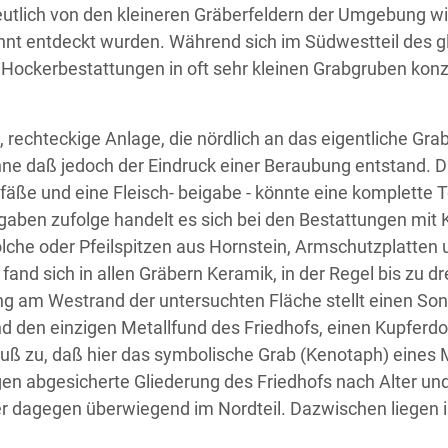
eutlich von den kleineren Gräberfeldern der Umgebung 
ehnt entdeckt wurden. Während sich im Südwestteil des gl
Hockerbestattungen in oft sehr kleinen Grabgruben konze
e, rechteckige Anlage, die nördlich an das eigentliche G
 ohne daß jedoch der Eindruck einer Beraubung entstand. 
efäße und eine Fleisch- beigabe - könnte eine komplette 
igaben zufolge handelt es sich bei den Bestattungen mi
olche oder Pfeilspitzen aus Hornstein, Armschutzplatt
and sich in allen Gräbern Keramik, in der Regel bis zu d
g am Westrand der untersuchten Fläche stellt einen Sonde
d den einzigen Metallfund des Friedhofs, einen Kupferdo
uß zu, daß hier das symbolische Grab (Kenotaph) eines M
n abgesicherte Gliederung des Friedhofs nach Alter und
er dagegen überwiegend im Nordteil. Dazwischen liegen i