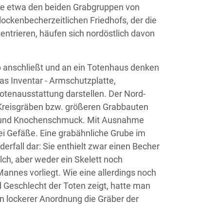
wie etwa den beiden Grabgruppen von
ockenbecherzeitlichen Friedhofs, der die
ntrieren, häufen sich nordöstlich davon
rab anschließt und an ein Totenhaus denken
Das Inventar - Armschutzplatte,
Totenausstattung darstellen. Der Nord-
t Kreisgräben bzw. größeren Grabbauten
en und Knochenschmuck. Mit Ausnahme
rei Gefäße. Eine grabähnliche Grube im
rfall dar: Sie enthielt zwar einen Becher
lch, aber weder ein Skelett noch
annes vorliegt. Wie eine allerdings noch
 Geschlecht der Toten zeigt, hatte man
n lockerer Anordnung die Gräber der