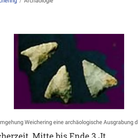
chering
Archäologie
umgehung Weichering eine archäologische Ausgrabung d
erzeit, Mitte bis Ende 3.Jt.