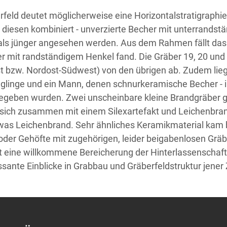
feld deutet möglicherweise eine Horizontalstratigraphie
t diesen kombiniert - unverzierte Becher mit unterrand
als jünger angesehen werden. Aus dem Rahmen fällt das 
it randständigem Henkel fand. Die Gräber 19, 20 und 21
est bzw. Nordost-Südwest) von den übrigen ab. Zudem lie
äuglinge und ein Mann, denen schnurkeramische Becher - 
egeben wurden. Zwei unscheinbare kleine Brandgräber ge
n sich zusammen mit einem Silexartefakt und Leichenbran
was Leichenbrand. Sehr ähnliches Keramikmaterial kam 
der Gehöfte mit zugehörigen, leider beigabenlosen Gräb
lt eine willkommene Bereicherung der Hinterlassenschaf
sante Einblicke in Grabbau und Gräberfeldstruktur jener 