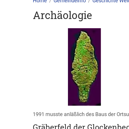
Home
Gemeindeinfo
Geschichte Wei
Archäologie
1991 musste anläßlich des Baus der Orts
Gräberfeld der Glockenbech