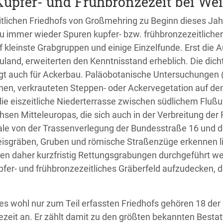
Kupfer- und Frühbronzezeit bei We
tlichen Friedhofs von Großmehring zu Beginn dieses Jah
 immer wieder Spuren kupfer- bzw. frühbronzezeitliche
uf kleinste Grabgruppen und einige Einzelfunde. Erst die 
uland, erweiterten den Kenntnisstand erheblich. Die dic
t auch für Ackerbau. Paläobotanische Untersuchungen (Dr
enen, verkrauteten Steppen- oder Ackervegetation auf de
die eiszeitliche Niederterrasse zwischen südlichem Flu
hsen Mitteleuropas, die sich auch in der Verbreitung der 
e von der Trassenverlegung der Bundesstraße 16 und de
Kreisgräben, Gruben und römische Straßenzüge erkennen 
aher kurzfristig Rettungsgrabungen durchgeführt werd
kupfer- und frühbronzezeitliches Gräberfeld aufzudecken
es wohl nur zum Teil erfassten Friedhofs gehören 18 der 
zeit an. Er zählt damit zu den größten bekannten Bestat