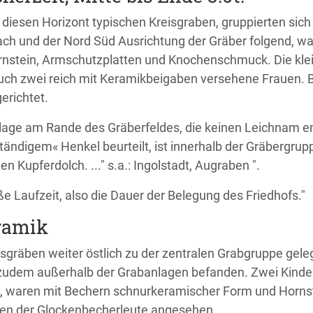
diesen Horizont typischen Kreisgraben, gruppierten sich 
ch und der Nord Süd Ausrichtung der Gräber folgend, w
ornstein, Armschutzplatten und Knochenschmuck. Die kle
uch zwei reich mit Keramikbeigaben versehene Frauen. 
erichtet.
age am Rande des Gräberfeldes, die keinen Leichnam en
ändigem« Henkel beurteilt, ist innerhalb der Gräbergrup
n Kupferdolch. ..." s.a.: Ingolstadt, Augraben ".
e Laufzeit, also die Dauer der Belegung des Friedhofs."
ramik
isgräben weiter östlich zu der zentralen Grabgruppe gele
ch zudem außerhalb der Grabanlagen befanden. Zwei Kind
, waren mit Bechern schnurkeramischer Form und Horns
ren der Glockenbecherleute angesehen.