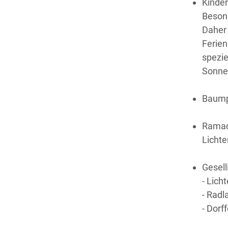
Kinder
Besond
Daher 
Ferie
spezie
Sonne
Baump
Ramad
Licht
Gesell
- Lich
- Radl
- Dorf