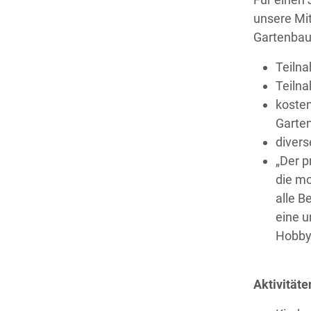
unsere Mitg
Gartenbauv
Teilna
Teiln
kosten
Garte
diver
„Der p
die mo
alle B
eine u
Hobbyg
Aktivitäte