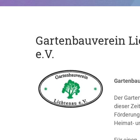
Gartenbauverein L
e.V.
Gartenbau
Der Garte
dieser Zei
Förderung
Heimat- u
Für einen 