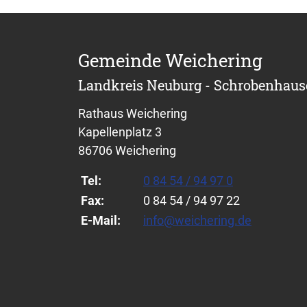
Gemeinde Weichering
Landkreis Neuburg - Schrobenhau
Rathaus Weichering
Kapellenplatz 3
86706 Weichering
Tel:
0 84 54 / 94 97 0
Fax:
0 84 54 / 94 97 22
E-Mail:
info@weichering.de