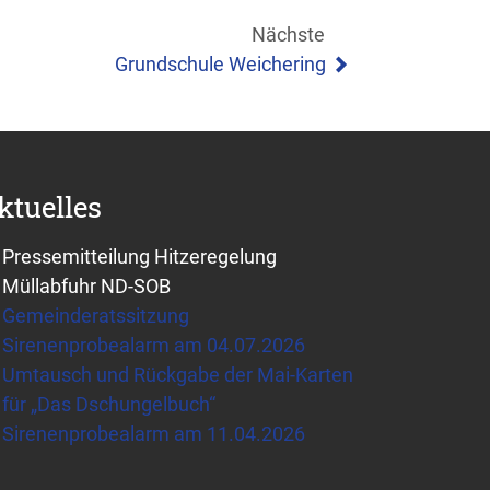
Nächste
Grundschule Weichering
ktuelles
Pressemitteilung Hitzeregelung
Müllabfuhr ND-SOB
Gemeinderatssitzung
Sirenenprobealarm am 04.07.2026
Umtausch und Rückgabe der Mai-Karten
für „Das Dschungelbuch“
Sirenenprobealarm am 11.04.2026