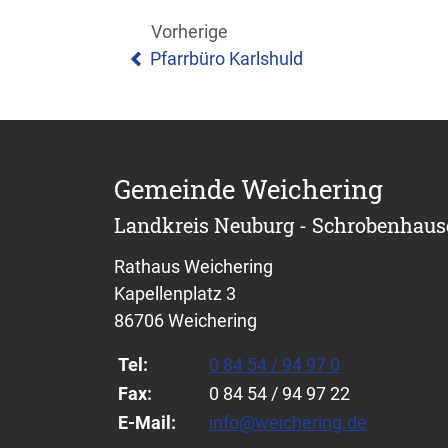
Vorherige
Pfarrbüro Karlshuld
Gemeinde Weichering
Landkreis Neuburg - Schrobenhau
Rathaus Weichering
Kapellenplatz 3
86706 Weichering
Tel:
0 84 54 / 94 97 0
Fax:
0 84 54 / 94 97 22
E-Mail:
info@weichering.de