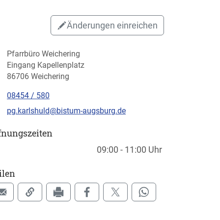
Änderungen einreichen
Pfarrbüro Weichering
Eingang Kapellenplatz
86706 Weichering
08454 / 580
pg.karlshuld@bistum-augsburg.de
fnungszeiten
chentage / Monate
fnungszeiten / Hinweise
09:00 - 11:00 Uhr
ilen