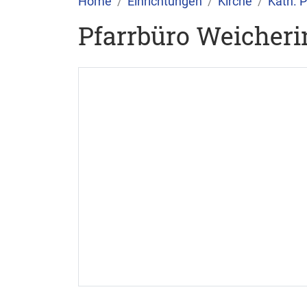
Home
Einrichtungen
Kirche
Kath. 
Pfarrbüro Weicheri