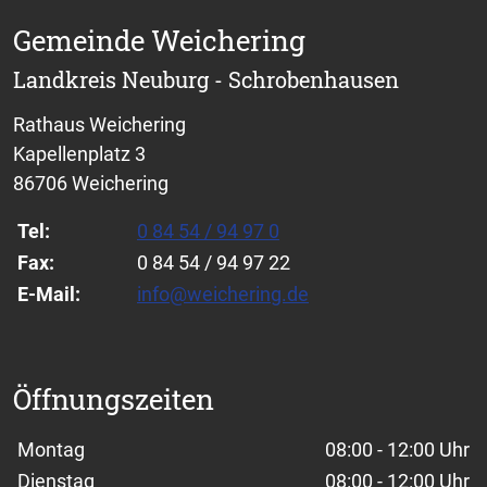
Gemeinde Weichering
Landkreis Neuburg - Schrobenhausen
Rathaus Weichering
Kapellenplatz 3
86706 Weichering
Tel:
0 84 54 / 94 97 0
Fax:
0 84 54 / 94 97 22
E-Mail:
info@weichering.de
Öffnungszeiten
Wochentage / Monate
Öffnungszeiten / Hinweise
Montag
08:00 - 12:00 Uhr
Dienstag
08:00 - 12:00 Uhr