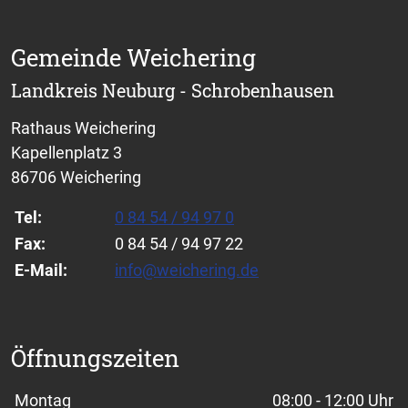
Gemeinde Weichering
Landkreis Neuburg - Schrobenhausen
Rathaus Weichering
Kapellenplatz 3
86706 Weichering
Tel:
0 84 54 / 94 97 0
Fax:
0 84 54 / 94 97 22
E-Mail:
info@weichering.de
Öffnungszeiten
Wochentage / Monate
Öffnungszeiten / Hinweise
Montag
08:00 - 12:00 Uhr