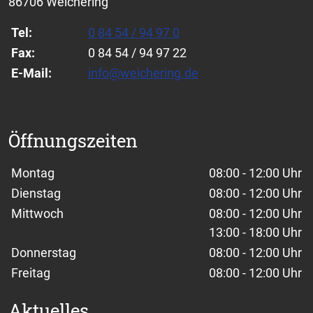
86706 Weichering
Tel:
0 84 54 / 94 97 0
Fax:
0 84 54 / 94 97 22
E-Mail:
info@weichering.de
Öffnungszeiten
Wochentage / Monate
Öffnungszeiten / Hinweise
Montag
08:00 - 12:00 Uhr
Dienstag
08:00 - 12:00 Uhr
Mittwoch
08:00 - 12:00 Uhr
13:00 - 18:00 Uhr
Donnerstag
08:00 - 12:00 Uhr
Freitag
08:00 - 12:00 Uhr
Aktuelles